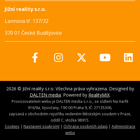
Jižní reality s.r.o.
Lannova tř. 137/32
370 01 České Budějovice
2026 © Jižní reality s.r.o. Všechna práva vyhrazena. Designed by
DALTEN media
. Powered by
RealityMIX
.
Provozovatelem webu je DALTEN media s.r.o., se sídlem Na Harfě
916/9a, Vysočany, 190 00 Praha 9, IČ: 27135306,
zapsaná v obchodním rejstříku vedeném Městským soudem v Praze,
oddíl C, vložka 98915.
Cookies
|
Nastavení soukromí
|
Ochrana osobních údajů
|
Administrace
webu