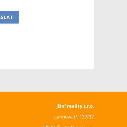
ESLAT
Jižní reality s.r.o.
Lannova tř. 137/32