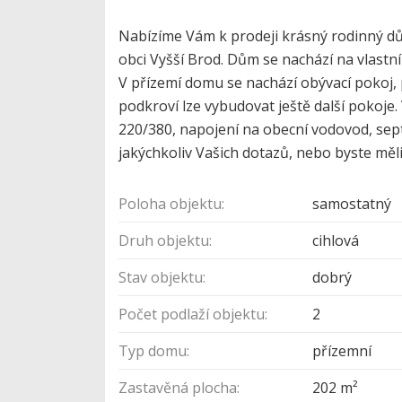
Nabízíme Vám k prodeji krásný rodinný dům 
obci Vyšší Brod. Dům se nachází na vlastn
V přízemí domu se nachází obývací pokoj, 
podkroví lze vybudovat ještě další pokoje.
220/380, napojení na obecní vodovod, sep
jakýchkoliv Vašich dotazů, nebo byste měl
Poloha objektu:
samostatný
Druh objektu:
cihlová
Stav objektu:
dobrý
Počet podlaží objektu:
2
Typ domu:
přízemní
Zastavěná plocha:
202 m²