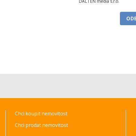
DALTEN media s.r.o.
OD
Chci koupit nemovitost
Chci prodat nemovitost