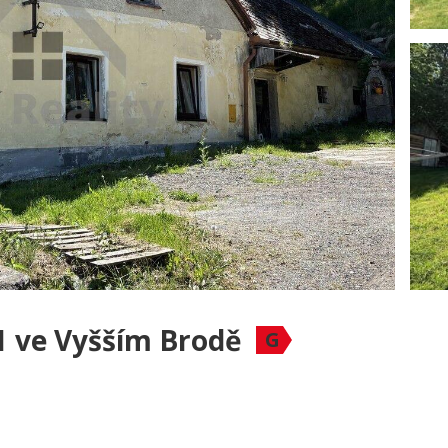
1 ve Vyšším Brodě
G