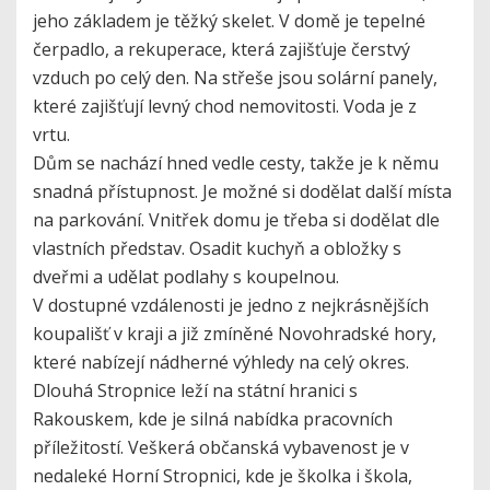
jeho základem je těžký skelet. V domě je tepelné
čerpadlo, a rekuperace, která zajišťuje čerstvý
vzduch po celý den. Na střeše jsou solární panely,
které zajišťují levný chod nemovitosti. Voda je z
vrtu.
Dům se nachází hned vedle cesty, takže je k němu
snadná přístupnost. Je možné si dodělat další místa
na parkování. Vnitřek domu je třeba si dodělat dle
vlastních představ. Osadit kuchyň a obložky s
dveřmi a udělat podlahy s koupelnou.
V dostupné vzdálenosti je jedno z nejkrásnějších
koupališť v kraji a již zmíněné Novohradské hory,
které nabízejí nádherné výhledy na celý okres.
Dlouhá Stropnice leží na státní hranici s
Rakouskem, kde je silná nabídka pracovních
příležitostí. Veškerá občanská vybavenost je v
nedaleké Horní Stropnici, kde je školka i škola,