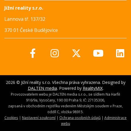
Jižní reality s.r.o.
Lannova tř. 137/32
370 01 České Budějovice
2026 © Jižní reality s.r.o. Všechna práva vyhrazena. Designed by
DALTEN media
. Powered by
RealityMIX
.
Provozovatelem webu je DALTEN media s.r.o., se sídlem Na Harfě
916/9a, Vysočany, 190 00 Praha 9, IČ: 27135306,
zapsaná v obchodním rejstříku vedeném Městským soudem v Praze,
oddíl C, vložka 98915.
Cookies
|
Nastavení soukromí
|
Ochrana osobních údajů
|
Administrace
webu