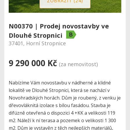
ZOBRAZIT (24)
N00370 | Prodej novostavby ve
B
Dlouhé Stropnici
37401, Horní Stropnice
9 290 000 Kč
(za nemovitost)
Nabízíme Vám novostavbu v nádherné a klidné
lokalitě ve Dlouhé Stropnici, která se nachází v
Novohradských horách. Dům je roubený, z venku je
dřevovláknitá izolace s bílou fasádou. Stavba je
difúzně otevřená o dispozici 4 +KK a velikosti 119
m2. Náleží k ní terasa a pozemek o velikosti 1 300
m2. Dům je vystavěn z těch nejlepších materiálů,