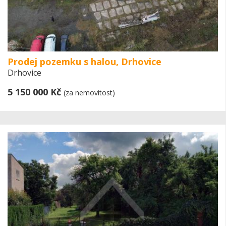
Prodej pozemku s halou, Drhovice
Drhovice
5 150 000 Kč
(za nemovitost)