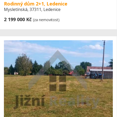
Rodinný dům 2+1, Ledenice
Mysletínská, 37311, Ledenice
2 199 000 Kč
(za nemovitost)