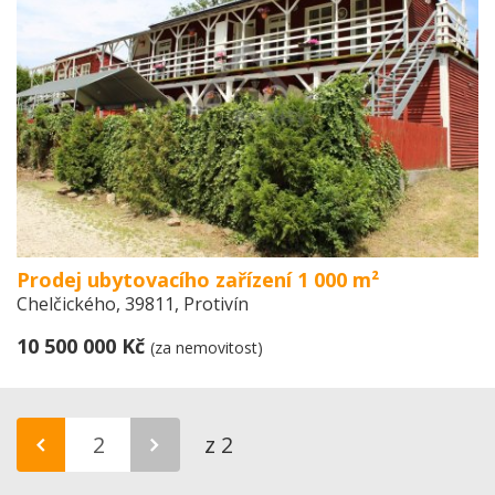
Prodej ubytovacího zařízení 1 000 m²
Chelčického, 39811, Protivín
10 500 000 Kč
(za nemovitost)
z 2