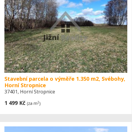
Stavební parcela o výměře 1.350 m2, Svébohy,
Horní Stropnice
37401, Horní Stropnice
1 499 Kč
2
(za m
)