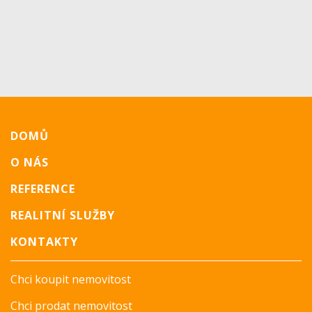
DOMŮ
O NÁS
REFERENCE
REALITNÍ SLUŽBY
KONTAKTY
Chci koupit nemovitost
Chci prodat nemovitost