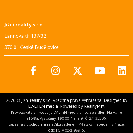
Jižní reality s.r.o.
Lannova tř. 137/32
370 01 České Budějovice
2026 © Jižní reality s.r.o. Všechna práva vyhrazena. Designed by
DALTEN media
. Powered by
RealityMIX
.
Provozovatelem webu je DALTEN media s.r.o., se sídlem Na Harfě
916/9a, Vysočany, 190 00 Praha 9, IČ: 27135306,
zapsaná v obchodním rejstříku vedeném Městským soudem v Praze,
oddíl C, vložka 98915.